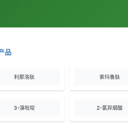
产品
利那洛肽
索玛鲁肽
3-溴吡啶
2-氯异烟酸